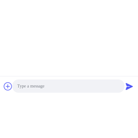
SUSCRIBA
Photo
Cita actualizada regularmente, por favor amablemente para
Video Call
dejarnos su correo electrónico, le entraremos en contacto